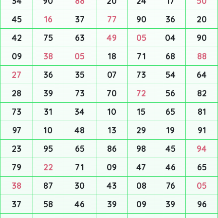
34
90
88
20
24
17
50
45
16
37
77
90
36
20
42
75
63
49
05
04
90
09
38
05
18
71
68
88
27
36
35
07
73
54
64
28
39
73
70
72
56
82
73
31
34
10
15
65
81
97
10
48
13
29
19
91
23
95
65
86
98
45
94
79
22
71
09
47
46
65
38
87
30
43
08
76
05
37
58
46
39
09
39
96