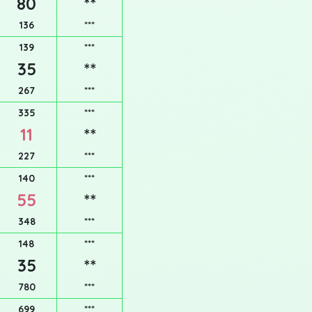
80
**
136
***
139
***
35
**
267
***
335
***
11
**
227
***
140
***
55
**
348
***
148
***
35
**
780
***
699
***