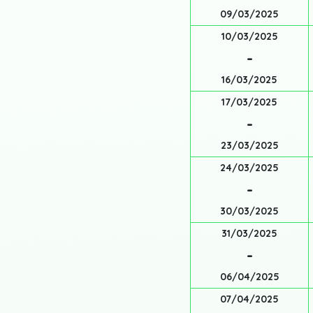
09/03/2025
10/03/2025
-
16/03/2025
17/03/2025
-
23/03/2025
24/03/2025
-
30/03/2025
31/03/2025
-
06/04/2025
07/04/2025