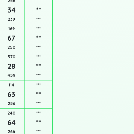
256
***
34
**
239
***
169
***
67
**
250
***
570
***
28
**
459
***
114
***
63
**
256
***
240
***
64
**
266
***