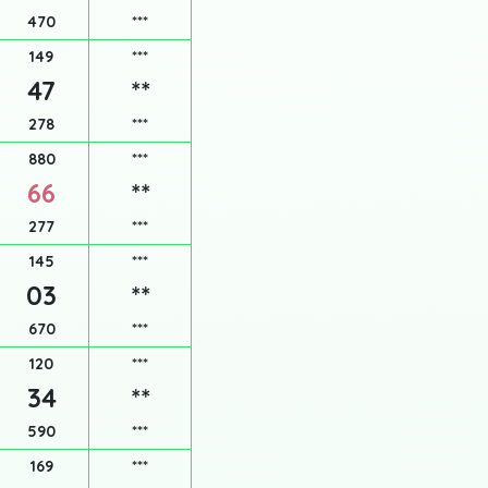
470
***
149
***
47
**
278
***
880
***
66
**
277
***
145
***
03
**
670
***
120
***
34
**
590
***
169
***