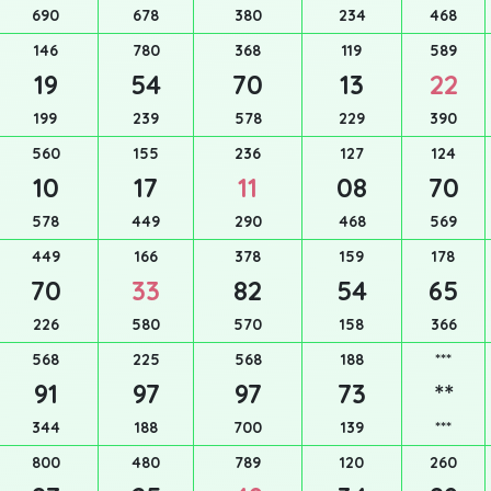
690
678
380
234
468
146
780
368
119
589
19
54
70
13
22
199
239
578
229
390
560
155
236
127
124
10
17
11
08
70
578
449
290
468
569
449
166
378
159
178
70
33
82
54
65
226
580
570
158
366
568
225
568
188
***
91
97
97
73
**
344
188
700
139
***
800
480
789
120
260