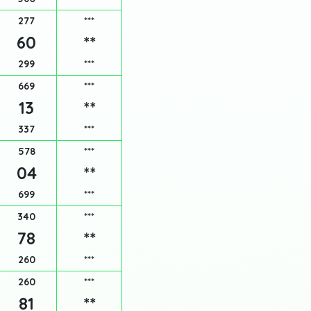
277
***
60
**
299
***
669
***
13
**
337
***
578
***
04
**
699
***
340
***
78
**
260
***
260
***
81
**