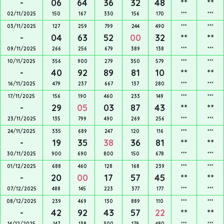
-
06
64
36
32
48
**
**
02/11/2025
150
167
330
156
170
***
***
03/11/2025
127
259
799
244
490
***
***
-
04
63
52
00
32
**
**
09/11/2025
266
256
679
389
138
***
***
10/11/2025
356
900
279
350
579
***
***
-
40
92
89
81
10
**
**
16/11/2025
479
237
667
137
280
***
***
17/11/2025
156
190
460
233
149
***
***
-
29
05
03
87
43
**
**
23/11/2025
135
799
490
269
256
***
***
24/11/2025
335
689
247
120
116
***
***
-
19
35
38
36
81
**
**
30/11/2025
900
690
800
150
678
***
***
01/12/2025
688
460
128
168
239
***
***
-
20
00
17
57
45
**
**
07/12/2025
488
145
223
377
177
***
***
08/12/2025
239
469
130
889
110
***
***
-
42
92
43
57
22
**
**
14/12/2025
147
138
300
179
480
***
***