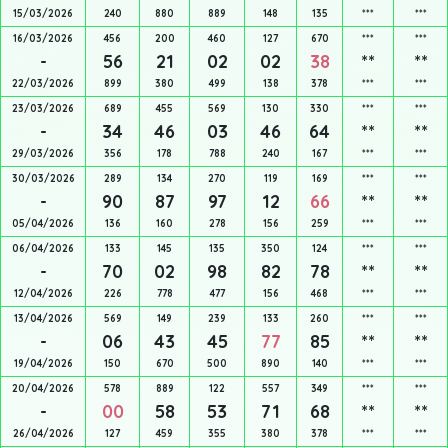
15/03/2026
240
880
889
148
135
***
***
16/03/2026
456
200
460
127
670
***
***
-
56
21
02
02
38
**
**
22/03/2026
899
380
499
138
378
***
***
23/03/2026
689
455
569
130
330
***
***
-
34
46
03
46
64
**
**
29/03/2026
356
178
788
240
167
***
***
30/03/2026
289
134
270
119
169
***
***
-
90
87
97
12
66
**
**
05/04/2026
136
160
278
156
259
***
***
06/04/2026
133
145
135
350
124
***
***
-
70
02
98
82
78
**
**
12/04/2026
226
778
477
156
468
***
***
13/04/2026
569
149
239
133
260
***
***
-
06
43
45
77
85
**
**
19/04/2026
150
670
500
890
140
***
***
20/04/2026
578
889
122
557
349
***
***
-
00
58
53
71
68
**
**
26/04/2026
127
459
355
380
378
***
***