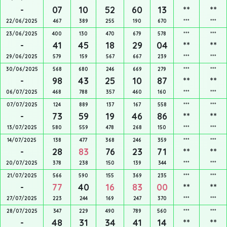
-
07
10
52
60
13
**
**
22/06/2025
467
389
255
190
670
***
***
23/06/2025
400
130
470
679
578
***
***
-
41
45
18
29
04
**
**
29/06/2025
579
159
567
667
239
***
***
30/06/2025
568
680
246
669
279
***
***
-
98
43
25
10
87
**
**
06/07/2025
468
788
357
460
160
***
***
07/07/2025
124
889
137
167
558
***
***
-
73
59
19
46
86
**
**
13/07/2025
580
559
478
268
150
***
***
14/07/2025
138
477
368
246
359
***
***
-
28
83
76
23
71
**
**
20/07/2025
378
238
150
139
344
***
***
21/07/2025
566
590
155
369
235
***
***
-
77
40
16
83
00
**
**
27/07/2025
223
244
169
247
370
***
***
28/07/2025
347
229
490
789
560
***
***
-
48
31
34
41
14
**
**