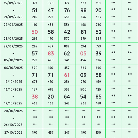
15/09/2025
177
590
179
667
110
***
***
-
51
47
76
98
20
**
**
21/09/2025
245
278
358
134
389
***
***
22/09/2025
140
456
356
468
780
***
***
-
50
58
42
81
52
**
**
28/09/2025
299
170
570
579
589
***
***
29/09/2025
267
459
899
244
779
***
***
-
57
83
62
05
39
**
**
05/10/2025
278
490
246
456
126
***
***
06/10/2025
890
160
457
569
690
***
***
-
71
71
61
09
58
**
**
12/10/2025
678
470
236
270
459
***
***
13/10/2025
157
688
358
500
125
***
***
-
38
20
64
54
85
**
**
19/10/2025
468
136
248
266
168
***
***
20/10/2025
***
***
***
***
***
***
***
-
**
**
**
**
**
**
**
26/10/2025
***
***
***
***
***
***
***
27/10/2025
190
457
247
490
130
***
***