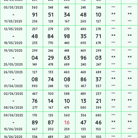
05/05/2025
360
348
445
248
344
***
***
-
91
51
34
48
10
**
**
11/05/2025
236
128
167
260
127
***
***
12/05/2025
257
279
270
490
278
***
***
-
48
84
98
35
71
**
**
18/05/2025
233
770
440
690
678
***
***
19/05/2025
299
246
448
469
299
***
***
-
04
29
63
96
03
**
**
25/05/2025
149
478
689
240
247
***
***
26/05/2025
127
133
460
468
689
***
***
-
08
74
08
86
37
**
**
01/06/2025
990
248
125
457
557
***
***
02/06/2025
467
100
588
489
237
***
***
-
76
14
10
13
21
**
**
08/06/2025
277
167
479
580
399
***
***
09/06/2025
170
125
560
356
680
***
***
-
89
87
16
47
46
**
**
15/06/2025
667
250
259
133
150
***
***
16/06/2025
334
489
267
169
100
***
***