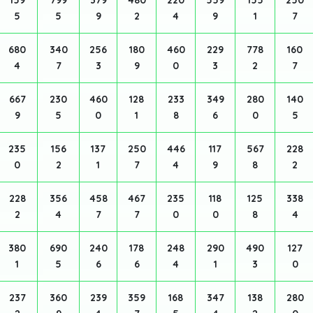
159
799
379
480
220
559
155
250
5
5
9
2
4
9
1
7
680
340
256
180
460
229
778
160
4
7
3
9
0
3
2
7
667
230
460
128
233
349
280
140
9
5
0
1
8
6
0
5
235
156
137
250
446
117
567
228
0
2
1
7
4
9
8
2
228
356
458
467
235
118
125
338
2
4
7
7
0
0
8
4
380
690
240
178
248
290
490
127
1
5
6
6
4
1
3
0
237
360
239
359
168
347
138
280