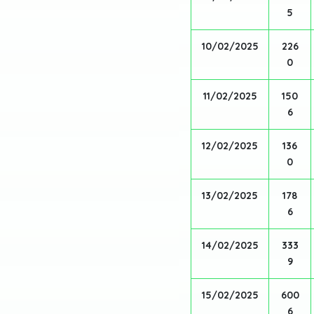
5
10/02/2025
226
0
11/02/2025
150
6
12/02/2025
136
0
13/02/2025
178
6
14/02/2025
333
9
15/02/2025
600
6