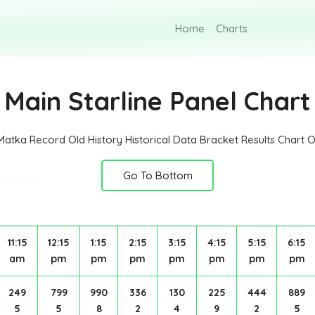
Home
Charts
Main Starline Panel Chart
 Matka Record Old History Historical Data Bracket Results Chart 
Go To Bottom
11:15
12:15
1:15
2:15
3:15
4:15
5:15
6:15
am
pm
pm
pm
pm
pm
pm
pm
249
799
990
336
130
225
444
889
5
5
8
2
4
9
2
5