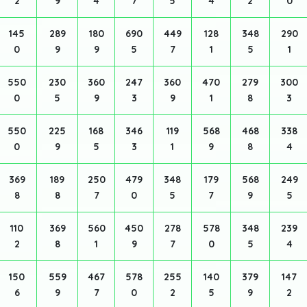
2
9
4
7
5
4
2
0
145
289
180
690
449
128
348
290
0
9
9
5
7
1
5
1
550
230
360
247
360
470
279
300
0
5
9
3
9
1
8
3
550
225
168
346
119
568
468
338
0
9
5
3
1
9
8
4
369
189
250
479
348
179
568
249
8
8
7
0
5
7
9
5
110
369
560
450
278
578
348
239
2
8
1
9
7
0
5
4
150
559
467
578
255
140
379
147
6
9
7
0
2
5
9
2