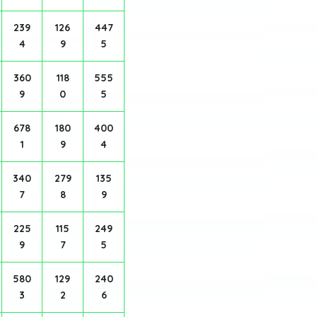
239
126
447
4
9
5
360
118
555
9
0
5
678
180
400
1
9
4
340
279
135
7
8
9
225
115
249
9
7
5
580
129
240
3
2
6