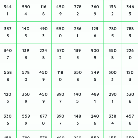
344
590
116
450
778
360
138
346
1
4
8
9
2
9
2
3
337
140
490
550
236
123
780
788
3
5
3
0
1
6
5
3
340
139
224
570
139
900
350
226
7
3
8
2
3
9
8
0
558
578
450
118
350
249
300
120
8
0
9
0
8
5
3
3
120
360
450
890
140
489
290
330
3
9
9
7
5
1
1
6
330
559
677
890
148
240
338
457
6
9
0
7
3
6
4
6