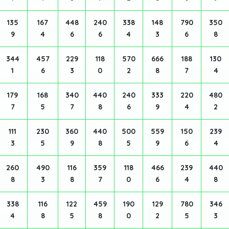
135
167
448
240
338
148
790
350
9
4
6
6
4
3
6
8
344
457
229
118
570
666
188
130
1
6
3
0
2
8
7
4
179
168
340
440
240
333
220
480
7
5
7
8
6
9
4
2
111
230
360
440
500
559
150
239
3
5
9
8
5
9
6
4
260
490
116
359
118
466
239
440
8
3
8
7
0
6
4
8
338
116
122
459
190
129
780
346
4
8
5
8
0
2
5
3