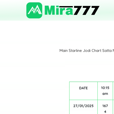
Main Starline Jodi Chart Satta
10:15
DATE
am
27/01/2025
167
4