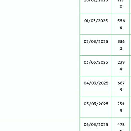
28/02/2025
127
0
01/03/2025
556
6
02/03/2025
336
2
03/03/2025
239
4
04/03/2025
667
9
05/03/2025
234
9
06/03/2025
478