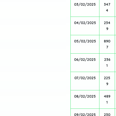
03/02/2025
347
4
04/02/2025
234
9
05/02/2025
890
7
06/02/2025
236
1
07/02/2025
225
9
08/02/2025
489
1
09/02/2025
230