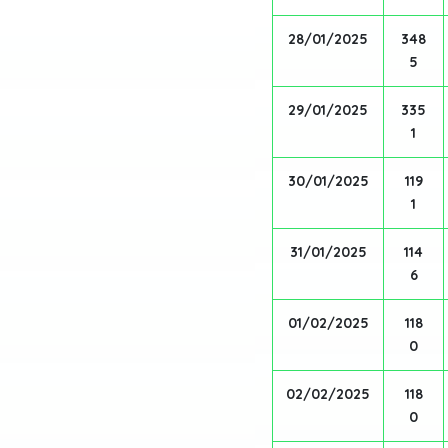
28/01/2025
348
5
29/01/2025
335
1
30/01/2025
119
1
31/01/2025
114
6
01/02/2025
118
0
02/02/2025
118
0