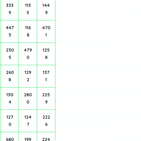
333
113
144
9
5
9
447
116
470
5
8
1
230
479
125
5
0
8
260
129
137
8
2
1
130
280
225
4
0
9
127
124
222
0
7
6
680
199
224