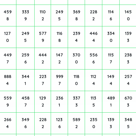
459
333
110
249
369
228
114
145
8
9
2
5
8
2
6
0
127
249
577
116
239
446
334
139
0
5
9
8
4
4
0
3
449
259
444
147
370
556
115
238
7
6
2
2
0
6
7
3
888
344
223
999
118
112
149
257
4
1
7
7
0
4
4
4
559
458
129
236
337
113
489
670
9
7
2
1
3
5
1
3
266
349
228
123
589
235
139
348
4
6
2
6
2
0
3
5